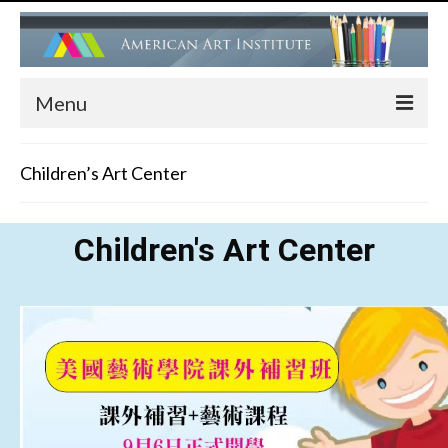
Menu
HOME
Children’s Art Center
ADMISSIONS
FACULTY
Children's Art Center
PROGRAMS
Children’s Art Center (Drawing, Painting….)
Children’s Ballet Classes
Adult Ballet & Modern Dance Classes
Dance Performance