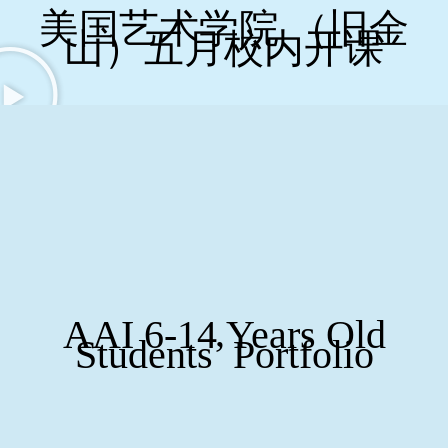
美国艺术学院 （旧金
AAI On Official Egyptian Newspaper
山）五月校内开课
Ding Ding 电视台报道
侨报报道
Special Events
2026 AAISFUS Spring Gala
2025 American Art Institute New Year Gala
2024 AAI Spring Gala
舊金山美國藝術學院2023年歡慶會
AAI 6-14 Years Old
Students’ Portfolio
2023 New Year Parade
AAI School Events
Stars in San Francisco