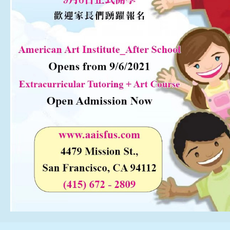
Drama & Acting
Summer Camp
PRESS RELEASE
2026 年3月26日旧金山侨报报道
[北美红杉林] 美国艺术学院2026新春大汇演
民族舞炫目受观众青睐
美国艺术学院马年新春大汇演在旧金山举行
美國藝術學院2025新春大匯演圓滿成功
國際新概念電影節台前幕後
歡樂中國年
American Art Institute 2025 New Year Gala