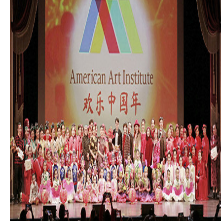
Drama & Acting
Summer Camp
PRESS RELEASE
2026 年3月26日旧金山侨报报道
[北美红杉林] 美国艺术学院2026新春大汇演
民族舞炫目受观众青睐
美国艺术学院马年新春大汇演在旧金山举行
美國藝術學院2025新春大匯演圓滿成功
國際新概念電影節台前幕後
歡樂中國年
American Art Institute 2025 New Year Gala