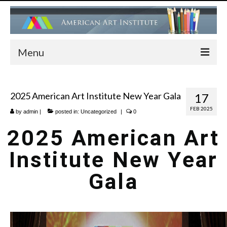
Menu
HOME
2025 American Art Institute New Year Gala
17
ADMISSIONS
FEB 2025
by
admin
|
posted in:
Uncategorized
|
0
FACULTY
2025 American Art
PROGRAMS
Institute New Year
Children’s Art Center (Drawing, Painting….)
Gala
Children’s Ballet Classes
Adult Ballet & Modern Dance Classes
Dance Performance