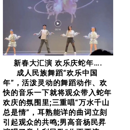
新春大汇演 欢乐庆蛇年….
成人民族舞蹈“欢乐中国
年”，活泼灵动的舞蹈动作、欢
快的音乐一下就将观众带入蛇年
欢庆的氛围里;三重唱“万水千山
总是情”，耳熟能详的曲词立刻
引起观众的共鸣;男高音杨民昇