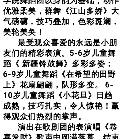
学院舞蹈团以身韵为基础，动作
优雅柔美，群舞《江山多娇》大
气磅礴，技巧叠加，色彩斑斓，
美轮美奂！
最受观众喜爱的永远是小朋
友们的精彩表演。5-6岁儿童舞
蹈《 新疆铃鼓舞》多彩多姿；
6-9岁儿童舞蹈《在希望的田野
上》花扇翩翩，队形多变。 6-
10岁儿童舞蹈
《小花旦》
日趋
成熟，技巧扎实，令人惊艳！赢
得观众们热烈的掌声。
演出在歌剧团的表演唱《恭
喜发财》歌声中圆满落幕。结束