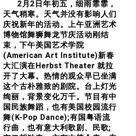
2月2日年初五，细雨霏霏，
AAI On Official Egyptian Newspaper
天气稍寒。天气并没有影响人们
Ding Ding 电视台报道
庆祝新年的活动。上午亚洲艺术
侨报报道
博物馆舞狮舞龙节庆活动刚结
Special Events
束，下午美国艺术学院
(American Art Institute)新春
2026 AAISFUS Spring Gala
大汇演在Herbst Theater 就拉
2025 American Art Institute New Year Gala
开了大幕。热情的观众早已坐满
2024 AAI Spring Gala
这个古朴雅致的剧院。台上灯光
舊金山美國藝術學院2023年歡慶會
绚丽，背景变化万千。节目有中
2023 New Year Parade
国民族舞蹈，也有美国校园流行
舞(K-Pop Dance);有国粤语流
AAI School Events
行曲，也有意大利歌剧、民歌;
Stars in San Francisco