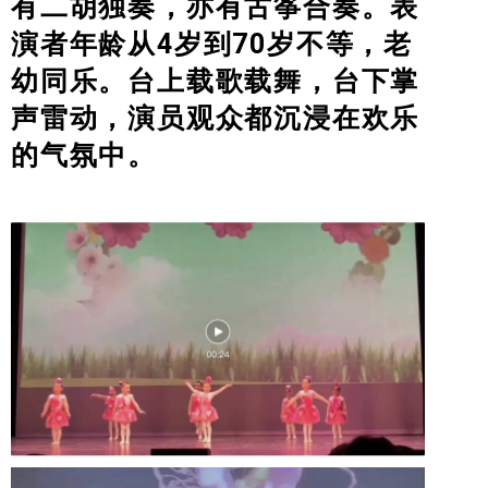
有二胡独奏，亦有古筝合奏。表
San Francisco International New Concept Film
演者年龄从4岁到70岁不等，老
Festival
幼同乐。台上载歌载舞，台下掌
GALLERY
声雷动，演员观众都沉浸在欢乐
CONTACT US
的气氛中。
ABOUT US