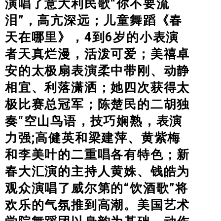
演唱了意大利民歌“你不要流
泪”，高亢深远；儿童舞蹈《
春
天在哪里
》，4到6岁的小表演
者天真烂漫，活泼可爱；美禧卓
安的太极扇表演柔中带刚、动静
相宜、利落潇洒；她四次获得太
极比赛总冠军；陈楚民的二胡独
奏“空山鸟语，技巧娴熟，表演
力强;高健英和梁建萍、黄紫梅
和李美叶的二重唱各有特色；新
春大汇演的主持人黄姝、钱皓为
观众演唱了威尔第的“饮酒歌”将
欢乐的气氛推到高潮。美国艺术