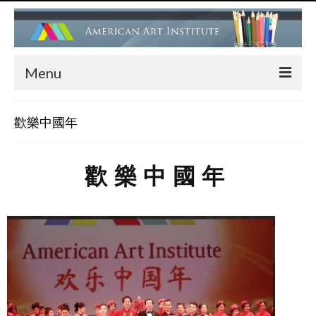
Menu
HOME
歡樂中國年
ADMISSIONS
FACULTY
歡樂中國年
PROGRAMS
Children’s Art Center (Drawing, Painting….)
Children’s Ballet Classes
Adult Ballet & Modern Dance Classes
Dance Performance