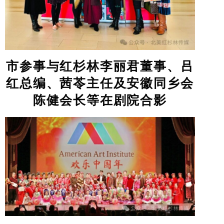
市参事与红杉林李丽君董事、吕
红总编、茜苓主任及安徽同乡会
陈健会长等在剧院合影