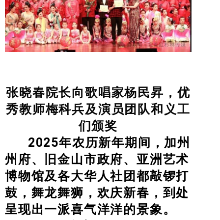
Drama & Acting
Summer Camp
PRESS RELEASE
2026 年3月26日旧金山侨报报道
张晓春院长向歌唱家杨民昇，优
[北美红杉林] 美国艺术学院2026新春大汇演
秀教师梅科兵及演员团队和义工
民族舞炫目受观众青睐
们颁奖
美国艺术学院马年新春大汇演在旧金山举行
2025年农历新年期间，加州
美國藝術學院2025新春大匯演圓滿成功
州府、旧金山市政府、亚洲艺术
國際新概念電影節台前幕後
博物馆及各大华人社团都敲锣打
歡樂中國年
鼓，舞龙舞狮，欢庆新春，到处
呈现出一派喜气洋洋的景象。
American Art Institute 2025 New Year Gala